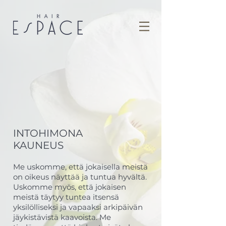
INTOHIMONA
KAUNEUS
Me uskomme, että jokaisella meistä
on oikeus näyttää ja tuntua hyvältä.
Uskomme myös, että jokaisen
meistä täytyy tuntea itsensä
yksilölliseksi ja vapaaksi arkipäivän
jäykistävistä kaavoista. Me