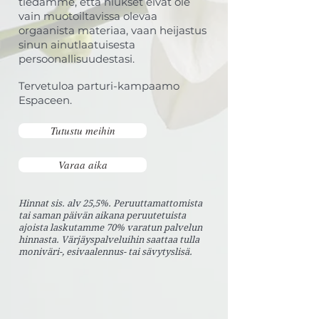
tiedämme, että hiukset eivät ole
vain muotoiltavissa olevaa
orgaanista materiaa, vaan heijastus
sinun ainutlaatuisesta
persoonallisuudestasi.
Tervetuloa parturi-kampaamo
Espaceen.
Tutustu meihin
Varaa aika
Hinnat sis. alv 25,5%. Peruuttamattomista
tai saman päivän aikana peruutetuista
ajoista laskutamme 70% varatun palvelun
hinnasta. Värjäyspalveluihin saattaa tulla
moniväri-, esivaalennus- tai sävytyslisä.